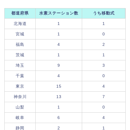
都道府県
水素ステーション数
うち移動式
北海道
1
1
宮城
1
0
福島
4
2
茨城
1
1
埼玉
9
3
千葉
4
0
東京
15
4
神奈川
13
7
山梨
1
0
岐阜
6
4
静岡
2
1